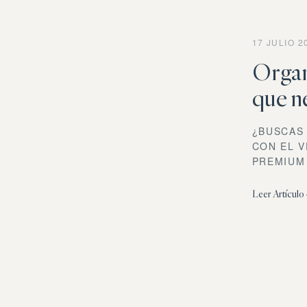
Nosotros
Barras Móviles
17 JULIO 2
Contacto
Organ
que n
ZADR
¿BUSCAS 
CON EL 
PREMIUM
Leer Artículo