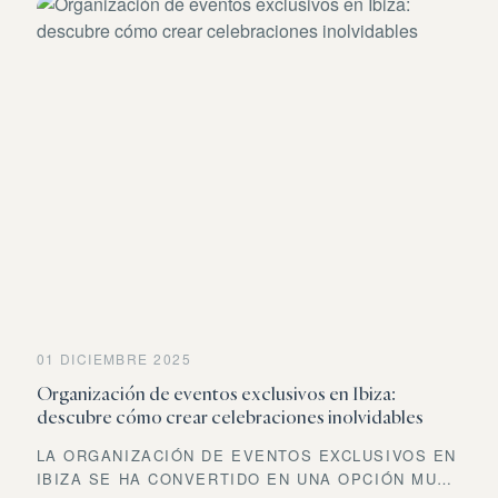
ES EL ALIADO PERFECTO PARA HACER QUE TU
EVENTO SEA AÚN MÁS ESPECIAL. AQUÍ TE
CONTAREMOS TODO LO QUE NECESITAS SABER
SOBRE LA COCTELERÍA PARA BODAS EN IBIZA,
Y CÓMO PODEMOS AYUDARTE A CREAR UNA
EXPERIENCIA ÚNICA E INOLVIDABLE.
01 DICIEMBRE 2025
Organización de eventos exclusivos en Ibiza:
descubre cómo crear celebraciones inolvidables
LA ORGANIZACIÓN DE EVENTOS EXCLUSIVOS EN
IBIZA SE HA CONVERTIDO EN UNA OPCIÓN MUY