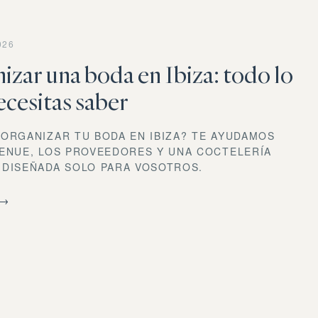
026
izar una boda en Ibiza: todo lo
ecesitas saber
INKS
ORGANIZAR TU BODA EN IBIZA? TE AYUDAMOS
VENUE, LOS PROVEEDORES Y UNA COCTELERÍA
 DISEÑADA SOLO PARA VOSOTROS.
 →