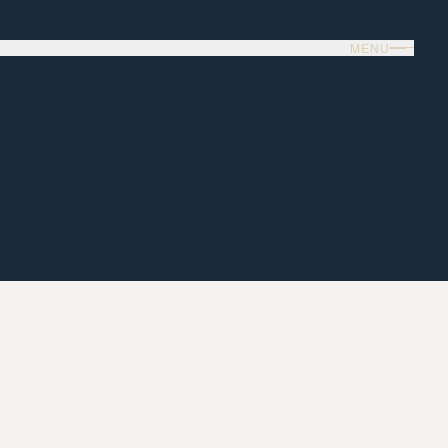
CERRAR
CERRAR
MENU
ias