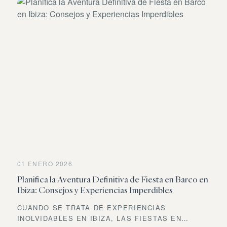
CONTAR CÓMO PUEDES ORGANIZAR LA BODA DE
TUS SUEÑOS EN ESTA ISLA MÁGICA, SIN
COMPLICACIONES, Y CON LA AYUDA DE
EXPERTOS QUE TE ACOMPAÑARÁN EN CADA
PASO DEL CAMINO.
01 ENERO 2026
Planifica la Aventura Definitiva de Fiesta en Barco en
Ibiza: Consejos y Experiencias Imperdibles
CUANDO SE TRATA DE EXPERIENCIAS
INOLVIDABLES EN IBIZA, LAS FIESTAS EN