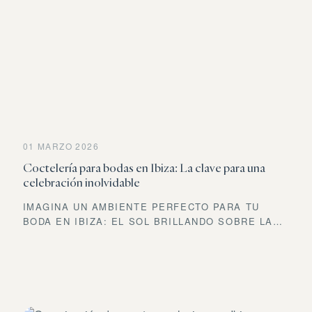
01 MARZO 2026
Coctelería para bodas en Ibiza: La clave para una
celebración inolvidable
IMAGINA UN AMBIENTE PERFECTO PARA TU
BODA EN IBIZA: EL SOL BRILLANDO SOBRE LAS
AGUAS TURQUESAS, EL AROMA A SALITRE EN
EL AIRE, Y UNA COPA EN LA MANO,
ACOMPAÑADA DE UN CÓCTEL EXCLUSIVO QUE
COMPLEMENTA LA CELEBRACIÓN. SI ESTÁS
BUSCANDO CÓMO LLEVAR LA COCTELERÍA DE TU
BODA A OTRO NIVEL, IBIZA DRINKS EXPERIENCE