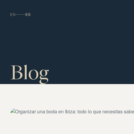
Skip to main content
EN
EN
EN
ES
ES
ES
S
C
Blog
Propu
Ce
Ev